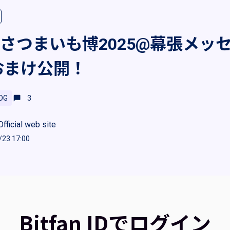
夏のさつまいも博2025@幕張メッ
おまけ公開！
OG
3
icial web site
/23 17:00
Bitfan IDでログイン