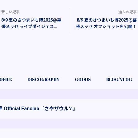
新しい記事
過去の記事
8/9 夏のさつまいも博2025@幕
8/9 夏のさつまいも博2025@幕
張メッセ ライブダイジェス
張メッセ オフショットを公開！
ト！！
OFILE
DISCOGRAPHY
GOODS
BLOG/VLOG
 Official Fanclub『さやザウル's』